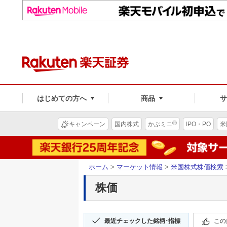
はじめての方へ
商品
®
キャンペーン
国内株式
かぶミニ
IPO・PO
米
ホーム
>
マーケット情報
>
米国株式株価検索
株価
最近チェックした銘柄･指標
この