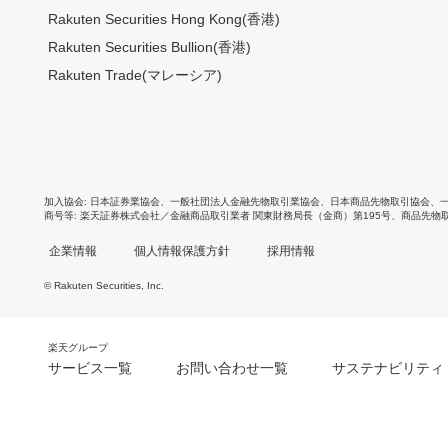
Rakuten Securities Hong Kong(香港)
Rakuten Securities Bullion(香港)
Rakuten Trade(マレーシア)
加入協会
日本証券業協会
、
一般社団法人金融先物取引業協会
、
日本商品先物取引協会
、
商号等
楽天証券株式会社／金融商品取引業者 関東財務局長（金商）第195号、商品先物
企業情報
個人情報保護方針
採用情報
© Rakuten Securities, Inc.
楽天グループ
サービス一覧
お問い合わせ一覧
サステナビリティ