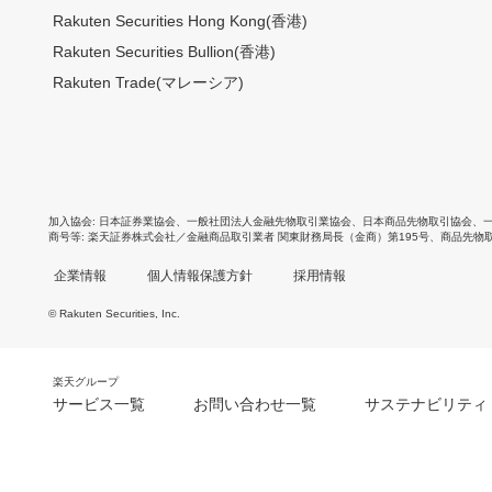
Rakuten Securities Hong Kong(香港)
Rakuten Securities Bullion(香港)
Rakuten Trade(マレーシア)
加入協会
日本証券業協会
、
一般社団法人金融先物取引業協会
、
日本商品先物取引協会
、
商号等
楽天証券株式会社／金融商品取引業者 関東財務局長（金商）第195号、商品先物
企業情報
個人情報保護方針
採用情報
© Rakuten Securities, Inc.
楽天グループ
サービス一覧
お問い合わせ一覧
サステナビリティ