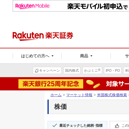
はじめての方へ
商品
®
キャンペーン
国内株式
かぶミニ
IPO・PO
米
ホーム
>
マーケット情報
>
米国株式株価検索
株価
最近チェックした銘柄･指標
この