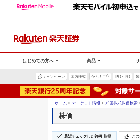
はじめての方へ
商品
®
キャンペーン
国内株式
かぶミニ
IPO・PO
米
ホーム
>
マーケット情報
>
米国株式株価検索
株価
最近チェックした銘柄･指標
この