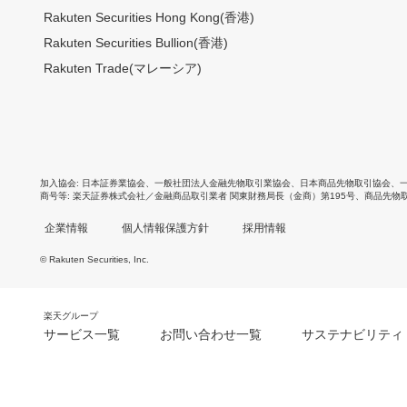
Rakuten Securities Hong Kong(香港)
Rakuten Securities Bullion(香港)
Rakuten Trade(マレーシア)
加入協会
日本証券業協会
、
一般社団法人金融先物取引業協会
、
日本商品先物取引協会
、
商号等
楽天証券株式会社／金融商品取引業者 関東財務局長（金商）第195号、商品先物
企業情報
個人情報保護方針
採用情報
© Rakuten Securities, Inc.
楽天グループ
サービス一覧
お問い合わせ一覧
サステナビリティ