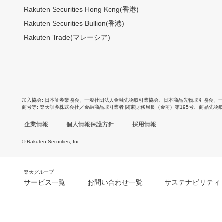
Rakuten Securities Hong Kong(香港)
Rakuten Securities Bullion(香港)
Rakuten Trade(マレーシア)
加入協会
日本証券業協会
、
一般社団法人金融先物取引業協会
、
日本商品先物取引協会
、
商号等
楽天証券株式会社／金融商品取引業者 関東財務局長（金商）第195号、商品先物
企業情報
個人情報保護方針
採用情報
© Rakuten Securities, Inc.
楽天グループ
サービス一覧
お問い合わせ一覧
サステナビリティ