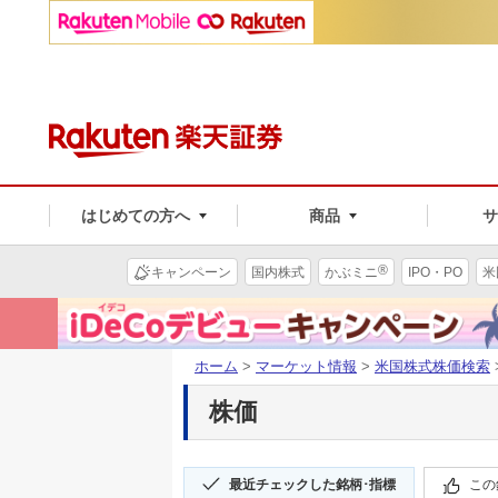
はじめての方へ
商品
®
キャンペーン
国内株式
かぶミニ
IPO・PO
米
ホーム
>
マーケット情報
>
米国株式株価検索
株価
最近チェックした銘柄･指標
この