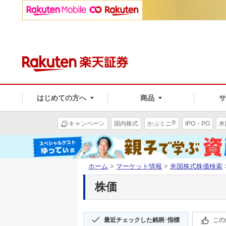
はじめての方へ
商品
®
キャンペーン
国内株式
かぶミニ
IPO・PO
米
ホーム
>
マーケット情報
>
米国株式株価検索
株価
最近チェックした銘柄･指標
この