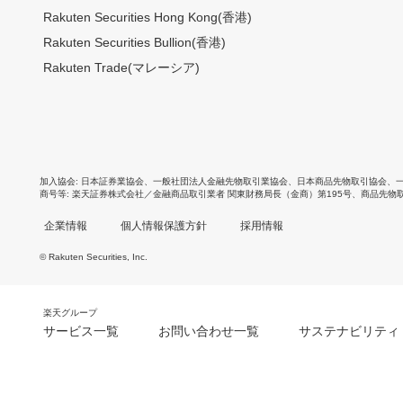
Rakuten Securities Hong Kong(香港)
Rakuten Securities Bullion(香港)
Rakuten Trade(マレーシア)
加入協会
日本証券業協会
、
一般社団法人金融先物取引業協会
、
日本商品先物取引協会
、
商号等
楽天証券株式会社／金融商品取引業者 関東財務局長（金商）第195号、商品先物
企業情報
個人情報保護方針
採用情報
© Rakuten Securities, Inc.
楽天グループ
サービス一覧
お問い合わせ一覧
サステナビリティ