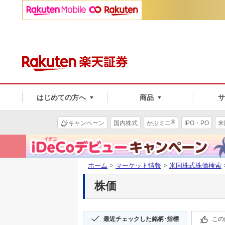
はじめての方へ
商品
®
キャンペーン
国内株式
かぶミニ
IPO・PO
米
ホーム
>
マーケット情報
>
米国株式株価検索
株価
最近チェックした銘柄･指標
この