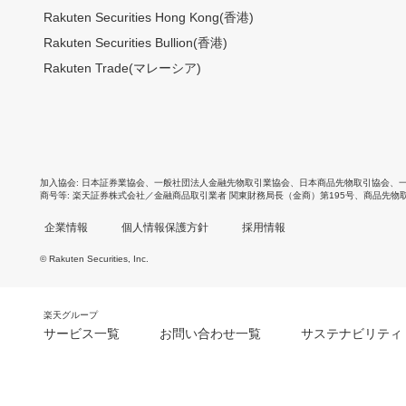
Rakuten Securities Hong Kong(香港)
Rakuten Securities Bullion(香港)
Rakuten Trade(マレーシア)
加入協会
日本証券業協会
、
一般社団法人金融先物取引業協会
、
日本商品先物取引協会
、
商号等
楽天証券株式会社／金融商品取引業者 関東財務局長（金商）第195号、商品先物
企業情報
個人情報保護方針
採用情報
© Rakuten Securities, Inc.
楽天グループ
サービス一覧
お問い合わせ一覧
サステナビリティ