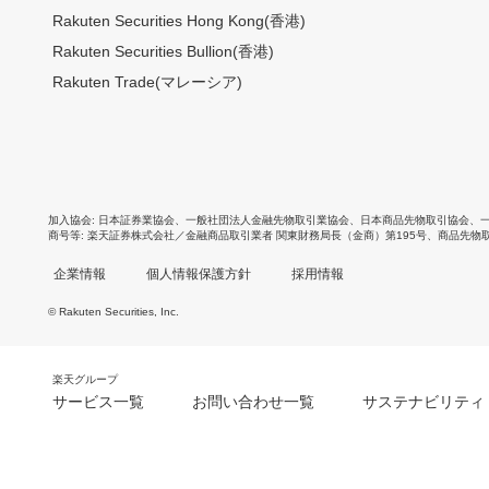
Rakuten Securities Hong Kong(香港)
Rakuten Securities Bullion(香港)
Rakuten Trade(マレーシア)
加入協会
日本証券業協会
、
一般社団法人金融先物取引業協会
、
日本商品先物取引協会
、
商号等
楽天証券株式会社／金融商品取引業者 関東財務局長（金商）第195号、商品先物
企業情報
個人情報保護方針
採用情報
© Rakuten Securities, Inc.
楽天グループ
サービス一覧
お問い合わせ一覧
サステナビリティ