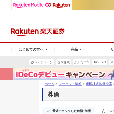
はじめての方へ
商品
®
キャンペーン
国内株式
かぶミニ
IPO・PO
米
ホーム
>
マーケット情報
>
米国株式株価検索
株価
最近チェックした銘柄･指標
この