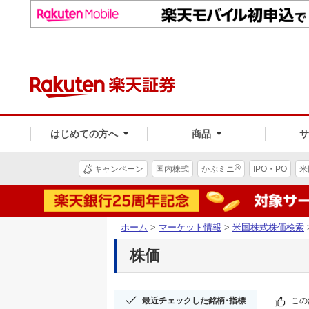
はじめての方へ
商品
®
キャンペーン
国内株式
かぶミニ
IPO・PO
米
ホーム
>
マーケット情報
>
米国株式株価検索
株価
最近チェックした銘柄･指標
この