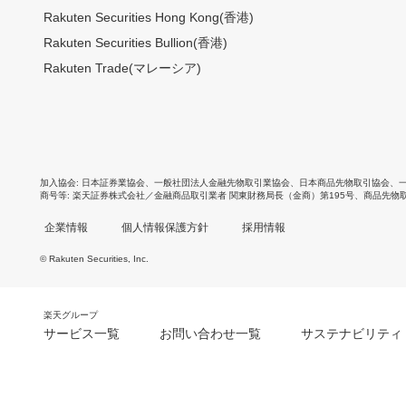
Rakuten Securities Hong Kong(香港)
Rakuten Securities Bullion(香港)
Rakuten Trade(マレーシア)
加入協会
日本証券業協会
、
一般社団法人金融先物取引業協会
、
日本商品先物取引協会
、
商号等
楽天証券株式会社／金融商品取引業者 関東財務局長（金商）第195号、商品先物
企業情報
個人情報保護方針
採用情報
© Rakuten Securities, Inc.
楽天グループ
サービス一覧
お問い合わせ一覧
サステナビリティ