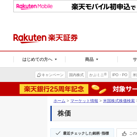
はじめての方へ
商品
®
キャンペーン
国内株式
かぶミニ
IPO・PO
米
ホーム
>
マーケット情報
>
米国株式株価検索
株価
最近チェックした銘柄･指標
この