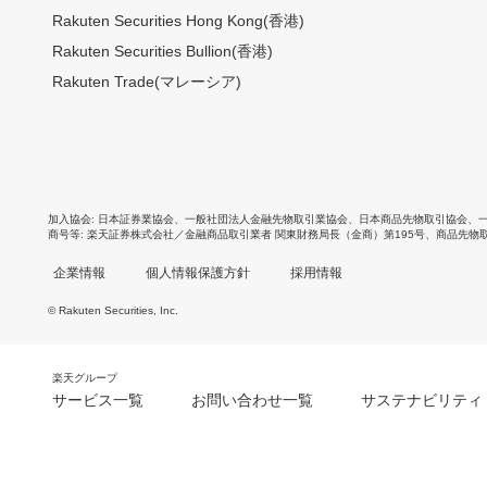
Rakuten Securities Hong Kong(香港)
Rakuten Securities Bullion(香港)
Rakuten Trade(マレーシア)
加入協会
日本証券業協会
、
一般社団法人金融先物取引業協会
、
日本商品先物取引協会
、
商号等
楽天証券株式会社／金融商品取引業者 関東財務局長（金商）第195号、商品先物
企業情報
個人情報保護方針
採用情報
© Rakuten Securities, Inc.
楽天グループ
サービス一覧
お問い合わせ一覧
サステナビリティ