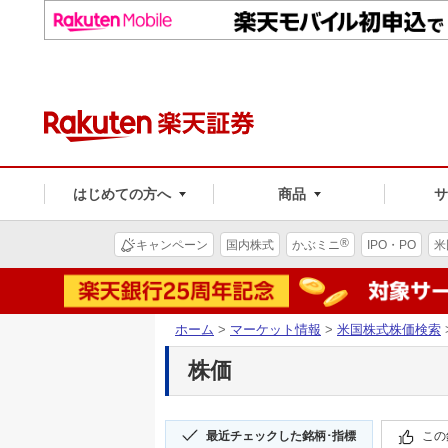
はじめての方へ
商品
®
キャンペーン
国内株式
かぶミニ
IPO・PO
米
ホーム
>
マーケット情報
>
米国株式株価検索
株価
最近チェックした銘柄･指標
この