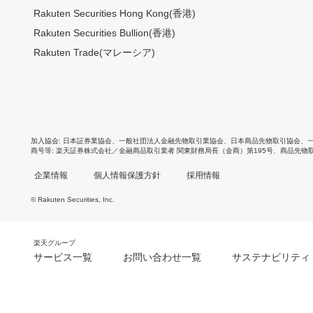
Rakuten Securities Hong Kong(香港)
Rakuten Securities Bullion(香港)
Rakuten Trade(マレーシア)
加入協会
日本証券業協会
、
一般社団法人金融先物取引業協会
、
日本商品先物取引協会
、
商号等
楽天証券株式会社／金融商品取引業者 関東財務局長（金商）第195号、商品先物
企業情報
個人情報保護方針
採用情報
© Rakuten Securities, Inc.
楽天グループ
サービス一覧
お問い合わせ一覧
サステナビリティ