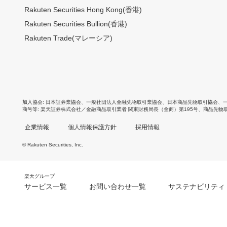
Rakuten Securities Hong Kong(香港)
Rakuten Securities Bullion(香港)
Rakuten Trade(マレーシア)
加入協会
日本証券業協会
、
一般社団法人金融先物取引業協会
、
日本商品先物取引協会
、
商号等
楽天証券株式会社／金融商品取引業者 関東財務局長（金商）第195号、商品先物
企業情報
個人情報保護方針
採用情報
© Rakuten Securities, Inc.
楽天グループ
サービス一覧
お問い合わせ一覧
サステナビリティ