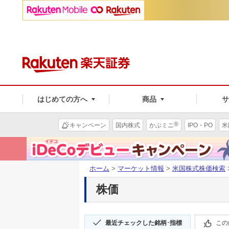
はじめての方へ
商品
®
キャンペーン
国内株式
かぶミニ
IPO・PO
米
ホーム
>
マーケット情報
>
米国株式株価検索
株価
最近チェックした銘柄･指標
この