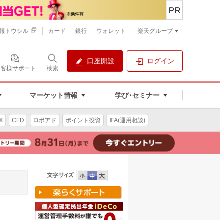
PR
報トウシル
カード
銀行
ウォレット
楽天グループ
口座開設
ログイン
お客様サポート
検索
マーケット情報
学び･セミナー
X
CFD
ロボアド
ポイント投資
IFA(運用相談)