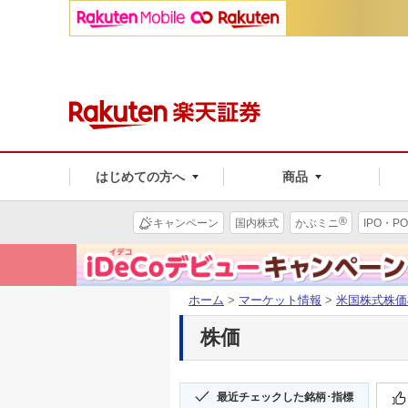
はじめての方へ
商品
®
キャンペーン
国内株式
かぶミニ
IPO・PO
ホーム
>
マーケット情報
>
米国株式株価
株価
最近チェックした銘柄･指標