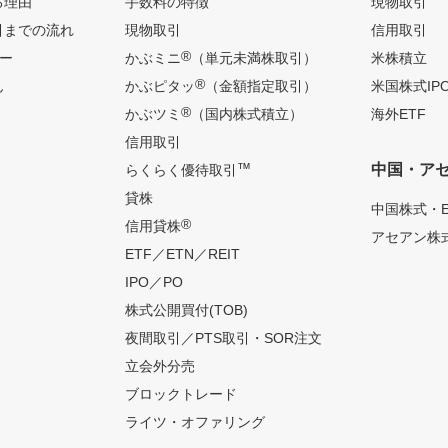
る理由
手数料の特徴
現物取引
引までの流れ
現物取引
信用取引
®
ー
かぶミニ
（単元未満株取引）
米株積立
®
ん
かぶピタッ
（金額指定取引）
米国株式IP
®
かぶツミ
（国内株式積立）
海外ETF
信用取引
™
中国・ア
らくらく優待取引
貸株
中国株式・E
®
信用貸株
アセアン株式
ETF／ETN／REIT
IPO／PO
株式公開買付(TOB)
夜間取引／PTS取引・SOR注文
立会外分売
ブロックトレード
ライツ・オファリング