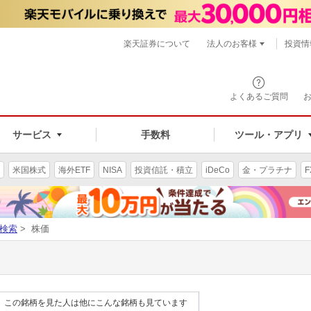
楽天証券について
法人のお客様
投資情
よくあるご質問
サービス
手数料
ツール・アプリ
米国株式
海外ETF
NISA
投資信託・積立
iDeCo
金・プラチナ
F
検索
> 株価
この銘柄を見た人は他にこんな銘柄も見ています