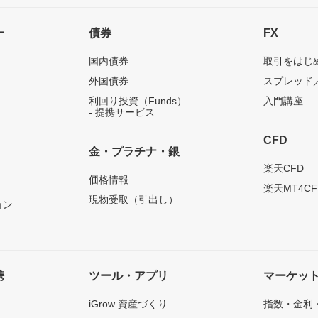
ー
債券
FX
国内債券
取引をはじ
外国債券
スプレッド
利回り投資（Funds）
入門講座
- 提携サービス
CFD
金・プラチナ・銀
）
楽天CFD
価格情報
楽天MT4CF
現物受取（引出し）
ョン
携
ツール・アプリ
マーケッ
iGrow 資産づくり
指数・金利