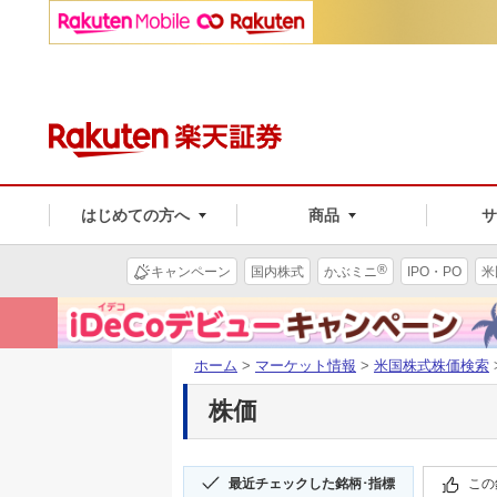
はじめての方へ
商品
®
キャンペーン
国内株式
かぶミニ
IPO・PO
米
ホーム
>
マーケット情報
>
米国株式株価検索
株価
最近チェックした銘柄･指標
この