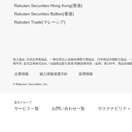
Rakuten Securities Hong Kong(香港)
Rakuten Securities Bullion(香港)
Rakuten Trade(マレーシア)
加入協会
日本証券業協会
、
一般社団法人金融先物取引業協会
、
日本商品先物取引協会
、
商号等
楽天証券株式会社／金融商品取引業者 関東財務局長（金商）第195号、商品先物
企業情報
個人情報保護方針
採用情報
© Rakuten Securities, Inc.
楽天グループ
サービス一覧
お問い合わせ一覧
サステナビリティ