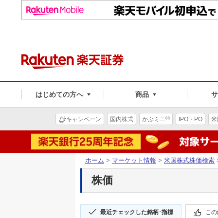
はじめての方へ
商品
®
キャンペーン
国内株式
かぶミニ
IPO・PO
米
ホーム
>
マーケット情報
>
米国株式株価検索
株価
最近チェックした銘柄･指標
この