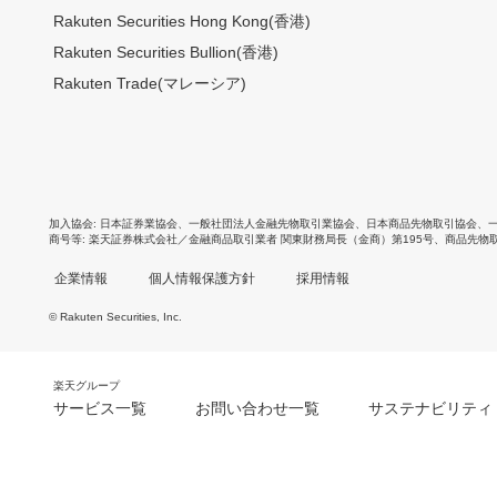
Rakuten Securities Hong Kong(香港)
Rakuten Securities Bullion(香港)
Rakuten Trade(マレーシア)
加入協会
日本証券業協会
、
一般社団法人金融先物取引業協会
、
日本商品先物取引協会
、
商号等
楽天証券株式会社／金融商品取引業者 関東財務局長（金商）第195号、商品先物
企業情報
個人情報保護方針
採用情報
© Rakuten Securities, Inc.
楽天グループ
サービス一覧
お問い合わせ一覧
サステナビリティ