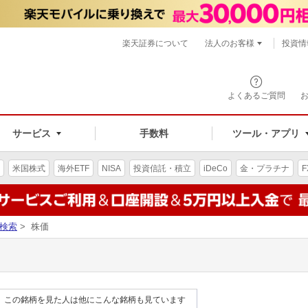
楽天証券について
法人のお客様
投資情
よくあるご質問
サービス
手数料
ツール・アプリ
米国株式
海外ETF
NISA
投資信託・積立
iDeCo
金・プラチナ
F
検索
> 株価
この銘柄を見た人は他にこんな銘柄も見ています