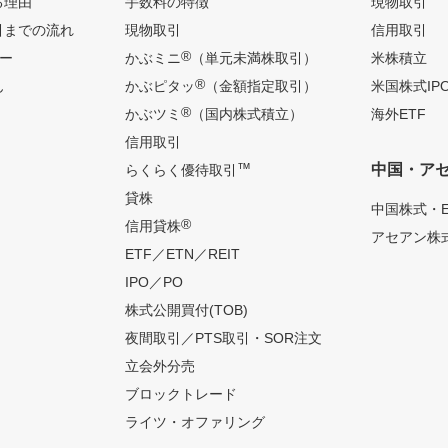
る理由
手数料の特徴
現物取引
引までの流れ
現物取引
信用取引
®
ー
かぶミニ
（単元未満株取引）
米株積立
®
ん
かぶピタッ
（金額指定取引）
米国株式IP
®
かぶツミ
（国内株式積立）
海外ETF
信用取引
™
中国・ア
らくらく優待取引
貸株
中国株式・E
®
信用貸株
アセアン株式
ETF／ETN／REIT
IPO／PO
株式公開買付(TOB)
夜間取引／PTS取引・SOR注文
立会外分売
ブロックトレード
ライツ・オファリング