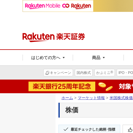
はじめての方へ
商品
®
キャンペーン
国内株式
かぶミニ
IPO・PO
ホーム
>
マーケット情報
>
米国株式株価
株価
最近チェックした銘柄･指標