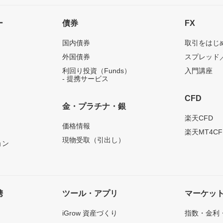
ー
債券
FX
国内債券
取引をはじ
外国債券
スプレッド
利回り投資（Funds）
入門講座
- 提携サービス
CFD
金・プラチナ・銀
）
楽天CFD
価格情報
楽天MT4CF
現物受取（引出し）
ョン
携
ツール・アプリ
マーケッ
iGrow 資産づくり
指数・金利