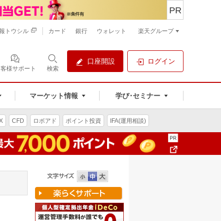
PR
報トウシル
カード
銀行
ウォレット
楽天グループ
口座開設
ログイン
お客様サポート
検索
マーケット情報
学び･セミナー
X
CFD
ロボアド
ポイント投資
IFA(運用相談)