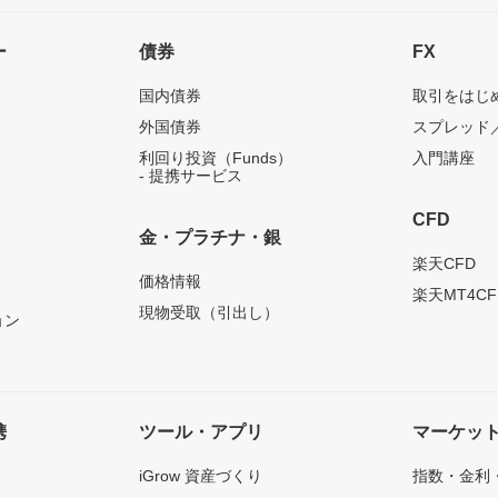
ー
債券
FX
国内債券
取引をはじ
外国債券
スプレッド
利回り投資（Funds）
入門講座
- 提携サービス
CFD
金・プラチナ・銀
）
楽天CFD
価格情報
楽天MT4CF
現物受取（引出し）
ョン
携
ツール・アプリ
マーケッ
iGrow 資産づくり
指数・金利