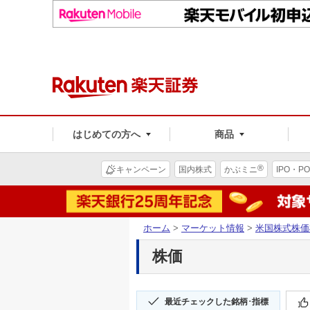
はじめての方へ
商品
®
キャンペーン
国内株式
かぶミニ
IPO・PO
ホーム
>
マーケット情報
>
米国株式株価
株価
最近チェックした銘柄･指標