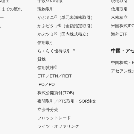
る理由
手数料の特徴
現物取引
引までの流れ
現物取引
信用取引
®
ー
かぶミニ
（単元未満株取引）
米株積立
®
ん
かぶピタッ
（金額指定取引）
米国株式IP
®
かぶツミ
（国内株式積立）
海外ETF
信用取引
™
中国・ア
らくらく優待取引
貸株
中国株式・E
®
信用貸株
アセアン株式
ETF／ETN／REIT
IPO／PO
株式公開買付(TOB)
夜間取引／PTS取引・SOR注文
立会外分売
ブロックトレード
ライツ・オファリング