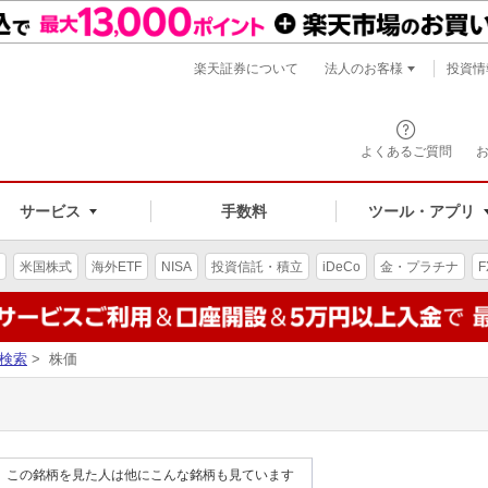
楽天証券について
法人のお客様
投資情
よくあるご質問
サービス
手数料
ツール・アプリ
米国株式
海外ETF
NISA
投資信託・積立
iDeCo
金・プラチナ
F
検索
> 株価
この銘柄を見た人は他にこんな銘柄も見ています