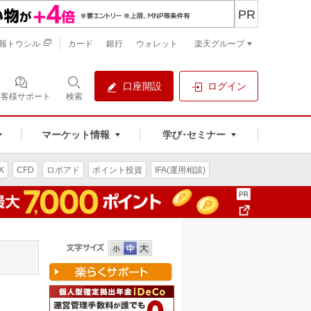
PR
報トウシル
カード
銀行
ウォレット
楽天グループ
口座開設
ログイン
お客様サポート
検索
マーケット情報
学び･セミナー
X
CFD
ロボアド
ポイント投資
IFA(運用相談)