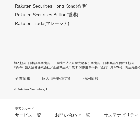
Rakuten Securities Hong Kong(香港)
Rakuten Securities Bullion(香港)
Rakuten Trade(マレーシア)
加入協会
日本証券業協会
、
一般社団法人金融先物取引業協会
、
日本商品先物取引協会
、
商号等
楽天証券株式会社／金融商品取引業者 関東財務局長（金商）第195号、商品先物
企業情報
個人情報保護方針
採用情報
© Rakuten Securities, Inc.
楽天グループ
サービス一覧
お問い合わせ一覧
サステナビリティ