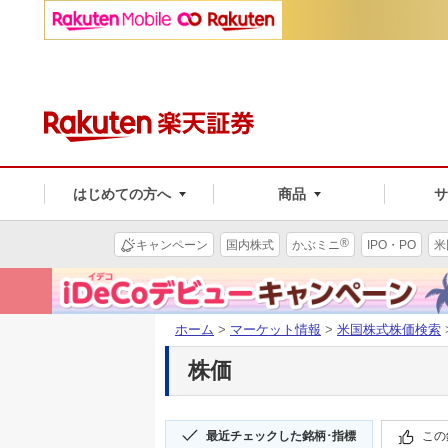
はじめての方へ
商品
®
キャンペーン
国内株式
かぶミニ
IPO・PO
米
ホーム
>
マーケット情報
>
米国株式株価検索
株価
最近チェックした銘柄･指標
この