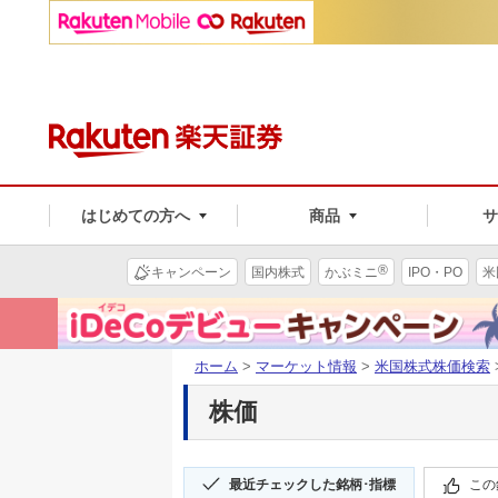
はじめての方へ
商品
®
キャンペーン
国内株式
かぶミニ
IPO・PO
米
ホーム
>
マーケット情報
>
米国株式株価検索
株価
最近チェックした銘柄･指標
この