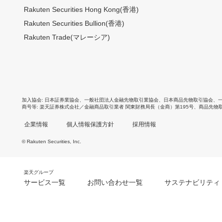
Rakuten Securities Hong Kong(香港)
Rakuten Securities Bullion(香港)
Rakuten Trade(マレーシア)
加入協会
日本証券業協会
、
一般社団法人金融先物取引業協会
、
日本商品先物取引協会
、
商号等
楽天証券株式会社／金融商品取引業者 関東財務局長（金商）第195号、商品先物
企業情報
個人情報保護方針
採用情報
© Rakuten Securities, Inc.
楽天グループ
サービス一覧
お問い合わせ一覧
サステナビリティ