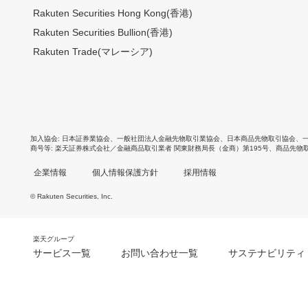
Rakuten Securities Hong Kong(香港)
Rakuten Securities Bullion(香港)
Rakuten Trade(マレーシア)
加入協会
日本証券業協会
、
一般社団法人金融先物取引業協会
、
日本商品先物取引協会
、
商号等
楽天証券株式会社／金融商品取引業者 関東財務局長（金商）第195号、商品先物
企業情報
個人情報保護方針
採用情報
© Rakuten Securities, Inc.
楽天グループ
サービス一覧
お問い合わせ一覧
サステナビリティ