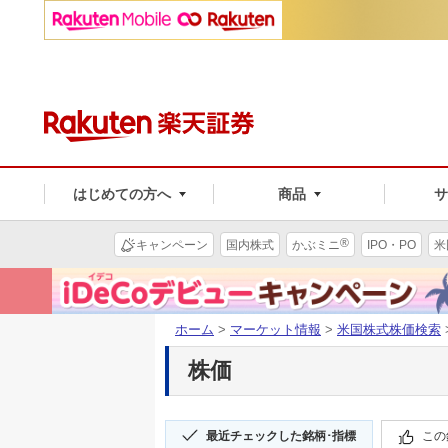
はじめての方へ
商品
®
キャンペーン
国内株式
かぶミニ
IPO・PO
米
ホーム
>
マーケット情報
>
米国株式株価検索
株価
最近チェックした銘柄･指標
この