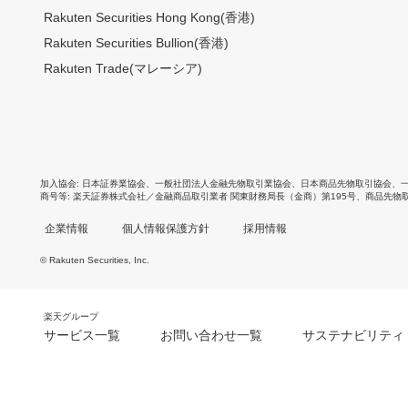
Rakuten Securities Hong Kong(香港)
Rakuten Securities Bullion(香港)
Rakuten Trade(マレーシア)
加入協会
日本証券業協会
、
一般社団法人金融先物取引業協会
、
日本商品先物取引協会
、
商号等
楽天証券株式会社／金融商品取引業者 関東財務局長（金商）第195号、商品先物
企業情報
個人情報保護方針
採用情報
© Rakuten Securities, Inc.
楽天グループ
サービス一覧
お問い合わせ一覧
サステナビリティ