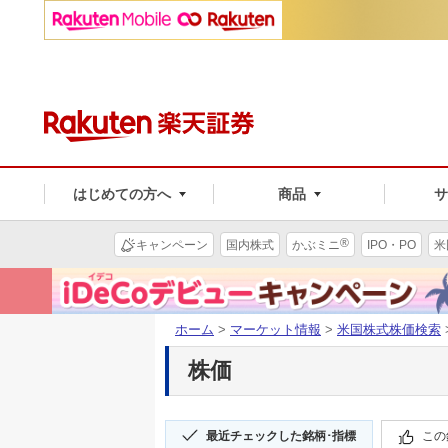
はじめての方へ
商品
®
キャンペーン
国内株式
かぶミニ
IPO・PO
米
ホーム
>
マーケット情報
>
米国株式株価検索
株価
最近チェックした銘柄･指標
この