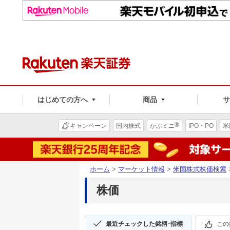
はじめての方へ
商品
®
キャンペーン
国内株式
かぶミニ
IPO・PO
米
ホーム
>
マーケット情報
>
米国株式株価検索
株価
最近チェックした銘柄･指標
この