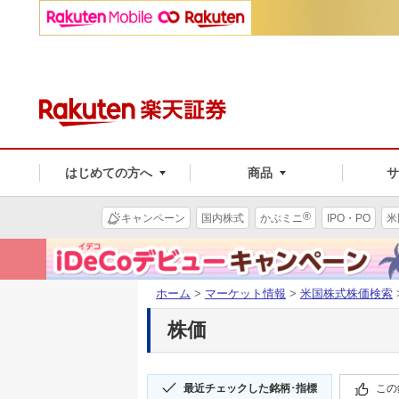
はじめての方へ
商品
®
キャンペーン
国内株式
かぶミニ
IPO・PO
米
ホーム
>
マーケット情報
>
米国株式株価検索
株価
最近チェックした銘柄･指標
この