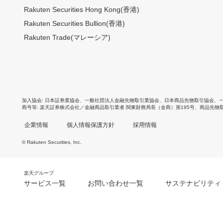
Rakuten Securities Hong Kong(香港)
Rakuten Securities Bullion(香港)
Rakuten Trade(マレーシア)
加入協会
日本証券業協会
、
一般社団法人金融先物取引業協会
、
日本商品先物取引協会
、
商号等
楽天証券株式会社／金融商品取引業者 関東財務局長（金商）第195号、商品先物
企業情報
個人情報保護方針
採用情報
© Rakuten Securities, Inc.
楽天グループ
サービス一覧
お問い合わせ一覧
サステナビリティ