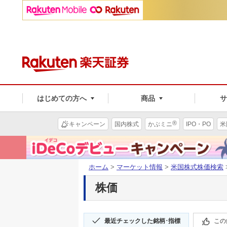
はじめての方へ
商品
®
キャンペーン
国内株式
かぶミニ
IPO・PO
米
ホーム
>
マーケット情報
>
米国株式株価検索
株価
最近チェックした銘柄･指標
この