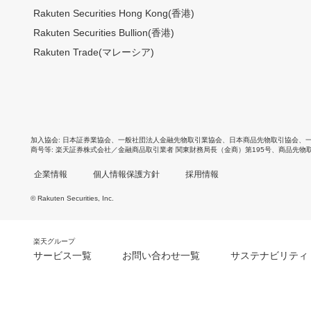
Rakuten Securities Hong Kong(香港)
Rakuten Securities Bullion(香港)
Rakuten Trade(マレーシア)
加入協会
日本証券業協会
、
一般社団法人金融先物取引業協会
、
日本商品先物取引協会
、
商号等
楽天証券株式会社／金融商品取引業者 関東財務局長（金商）第195号、商品先物
企業情報
個人情報保護方針
採用情報
© Rakuten Securities, Inc.
楽天グループ
サービス一覧
お問い合わせ一覧
サステナビリティ