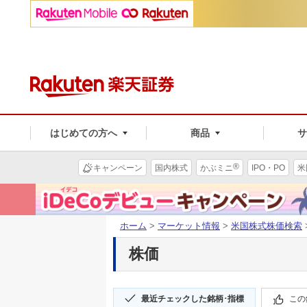
はじめての方へ
商品
®
キャンペーン
国内株式
かぶミニ
IPO・PO
米
ホーム
>
マーケット情報
>
米国株式株価検索
株価
最近チェックした銘柄･指標
この