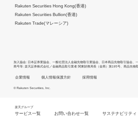
Rakuten Securities Hong Kong(香港)
Rakuten Securities Bullion(香港)
Rakuten Trade(マレーシア)
加入協会
日本証券業協会
、
一般社団法人金融先物取引業協会
、
日本商品先物取引協会
、
商号等
楽天証券株式会社／金融商品取引業者 関東財務局長（金商）第195号、商品先物
企業情報
個人情報保護方針
採用情報
© Rakuten Securities, Inc.
楽天グループ
サービス一覧
お問い合わせ一覧
サステナビリティ