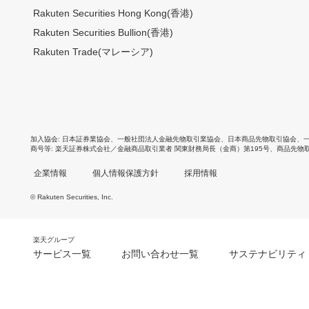
Rakuten Securities Hong Kong(香港)
Rakuten Securities Bullion(香港)
Rakuten Trade(マレーシア)
加入協会
日本証券業協会
、
一般社団法人金融先物取引業協会
、
日本商品先物取引協会
、
商号等
楽天証券株式会社／金融商品取引業者 関東財務局長（金商）第195号、商品先物
企業情報
個人情報保護方針
採用情報
© Rakuten Securities, Inc.
楽天グループ
サービス一覧
お問い合わせ一覧
サステナビリティ