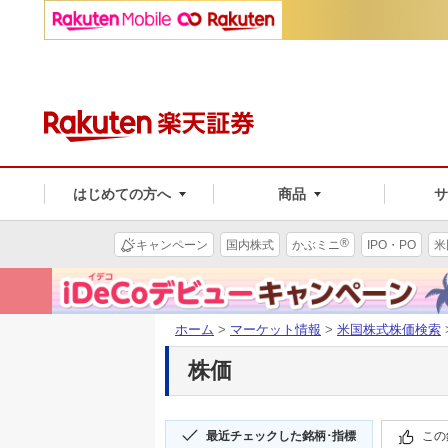
はじめての方へ
商品
®
キャンペーン
国内株式
かぶミニ
IPO・PO
米
ホーム
>
マーケット情報
>
米国株式株価検索
株価
最近チェックした銘柄･指標
この