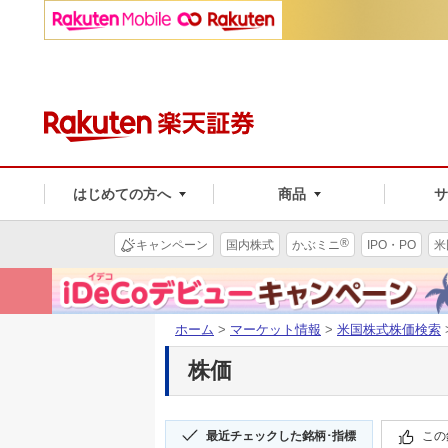
はじめての方へ
商品
®
キャンペーン
国内株式
かぶミニ
IPO・PO
米
ホーム
>
マーケット情報
>
米国株式株価検索
株価
最近チェックした銘柄･指標
この