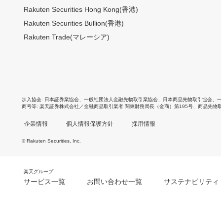
Rakuten Securities Hong Kong(香港)
Rakuten Securities Bullion(香港)
Rakuten Trade(マレーシア)
加入協会
日本証券業協会
、
一般社団法人金融先物取引業協会
、
日本商品先物取引協会
、
商号等
楽天証券株式会社／金融商品取引業者 関東財務局長（金商）第195号、商品先物
企業情報
個人情報保護方針
採用情報
© Rakuten Securities, Inc.
楽天グループ
サービス一覧
お問い合わせ一覧
サステナビリティ