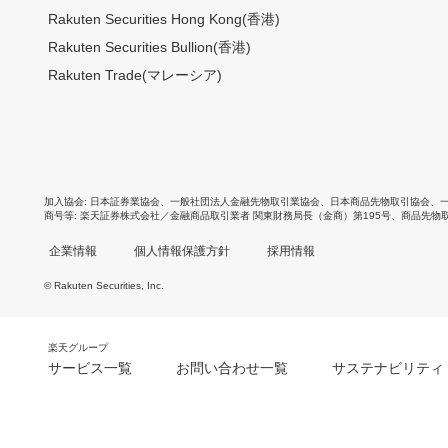
Rakuten Securities Hong Kong(香港)
Rakuten Securities Bullion(香港)
Rakuten Trade(マレーシア)
加入協会
日本証券業協会
、
一般社団法人金融先物取引業協会
、
日本商品先物取引協会
、
商号等
楽天証券株式会社／金融商品取引業者 関東財務局長（金商）第195号、商品先物
企業情報
個人情報保護方針
採用情報
© Rakuten Securities, Inc.
楽天グループ
サービス一覧
お問い合わせ一覧
サステナビリティ