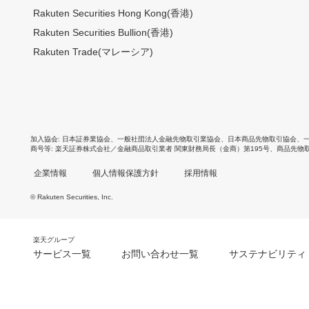
Rakuten Securities Hong Kong(香港)
Rakuten Securities Bullion(香港)
Rakuten Trade(マレーシア)
加入協会
日本証券業協会
、
一般社団法人金融先物取引業協会
、
日本商品先物取引協会
、
商号等
楽天証券株式会社／金融商品取引業者 関東財務局長（金商）第195号、商品先物
企業情報
個人情報保護方針
採用情報
© Rakuten Securities, Inc.
楽天グループ
サービス一覧
お問い合わせ一覧
サステナビリティ