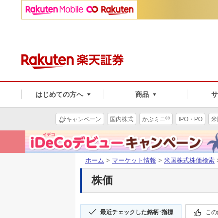
はじめての方へ
商品
®
キャンペーン
国内株式
かぶミニ
IPO・PO
米
ホーム
>
マーケット情報
>
米国株式株価検索
株価
最近チェックした銘柄･指標
この