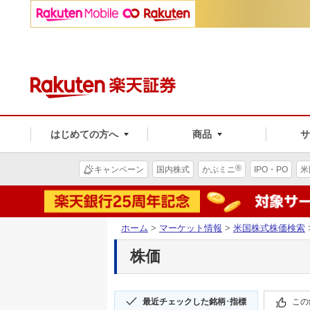
はじめての方へ
商品
®
キャンペーン
国内株式
かぶミニ
IPO・PO
米
ホーム
>
マーケット情報
>
米国株式株価検索
株価
最近チェックした銘柄･指標
この