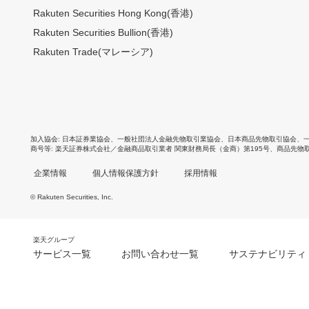
Rakuten Securities Hong Kong(香港)
Rakuten Securities Bullion(香港)
Rakuten Trade(マレーシア)
加入協会
日本証券業協会
、
一般社団法人金融先物取引業協会
、
日本商品先物取引協会
、
商号等
楽天証券株式会社／金融商品取引業者 関東財務局長（金商）第195号、商品先物
企業情報
個人情報保護方針
採用情報
© Rakuten Securities, Inc.
楽天グループ
サービス一覧
お問い合わせ一覧
サステナビリティ