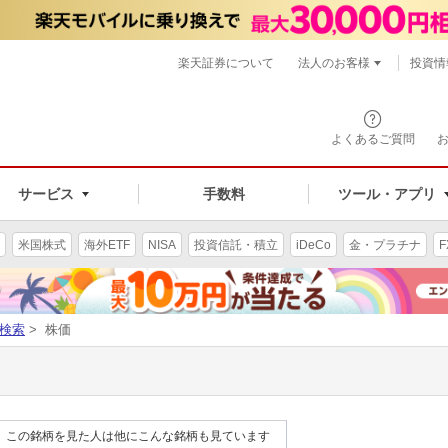
楽天証券について
法人のお客様
投資情
よくあるご質問
サービス
手数料
ツール・アプリ
米国株式
海外ETF
NISA
投資信託・積立
iDeCo
金・プラチナ
F
検索
> 株価
この銘柄を見た人は他にこんな銘柄も見ています