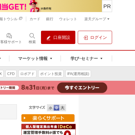
PR
報トウシル
カード
銀行
ウォレット
楽天グループ
口座開設
ログイン
お客様サポート
検索
マーケット情報
学び･セミナー
X
CFD
ロボアド
ポイント投資
IFA(運用相談)