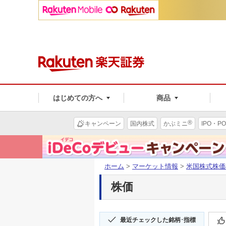
はじめての方へ
商品
®
キャンペーン
国内株式
かぶミニ
IPO・PO
ホーム
>
マーケット情報
>
米国株式株価
株価
最近チェックした銘柄･指標