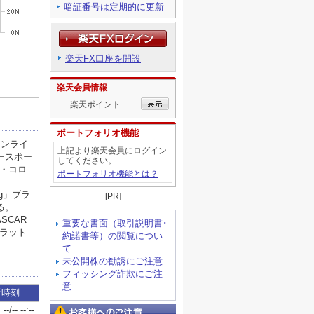
暗証番号は定期的に更新
楽天FX口座を開設
楽天会員情報
楽天ポイント
ポートフォリオ機能
上記より楽天会員にログイン
してください。
ポートフォリオ機能とは？
[PR]
重要な書面（取引説明書･
約諾書等）の閲覧につい
て
未公開株の勧誘にご注意
フィッシング詐欺にご注
意
お客様へのご注意