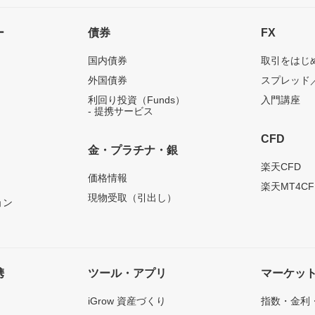
ー
債券
FX
国内債券
取引をはじ
外国債券
スプレッド
利回り投資（Funds）
入門講座
- 提携サービス
CFD
金・プラチナ・銀
）
楽天CFD
価格情報
楽天MT4CF
現物受取（引出し）
ョン
携
ツール・アプリ
マーケッ
iGrow 資産づくり
指数・金利