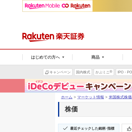
はじめての方へ
商品
®
キャンペーン
国内株式
かぶミニ
IPO・PO
ホーム
>
マーケット情報
>
米国株式株価
株価
最近チェックした銘柄･指標