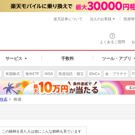
楽天証券について
法人のお客様
投資情
よくあるご質問
サービス
手数料
ツール・アプリ
米国株式
海外ETF
NISA
投資信託・積立
iDeCo
金・プラチナ
F
検索
> 株価
この銘柄を見た人は他にこんな銘柄も見ています