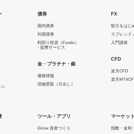
ー
債券
FX
国内債券
取引をはじ
外国債券
スプレッド
利回り投資（Funds）
入門講座
- 提携サービス
CFD
金・プラチナ・銀
）
楽天CFD
価格情報
楽天MT4CF
現物受取（引出し）
ョン
携
ツール・アプリ
マーケッ
iGrow 資産づくり
指数・金利