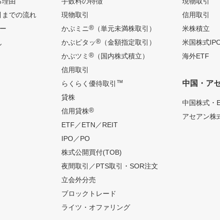
る理由
手数料の特徴
現物取引
引までの流れ
現物取引
信用取引
®
ー
かぶミニ
（単元未満株取引）
米株積立
®
ん
かぶピタッ
（金額指定取引）
米国株式IP
®
かぶツミ
（国内株式積立）
海外ETF
信用取引
™
中国・ア
らくらく優待取引
貸株
中国株式・E
®
信用貸株
アセアン株式
ETF／ETN／REIT
IPO／PO
株式公開買付(TOB)
夜間取引／PTS取引・SOR注文
立会外分売
ブロックトレード
ライツ・オファリング