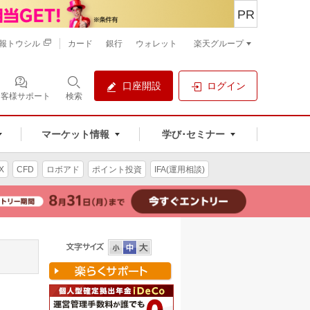
PR
報トウシル
カード
銀行
ウォレット
楽天グループ
口座開設
ログイン
お客様サポート
検索
マーケット情報
学び･セミナー
X
CFD
ロボアド
ポイント投資
IFA(運用相談)