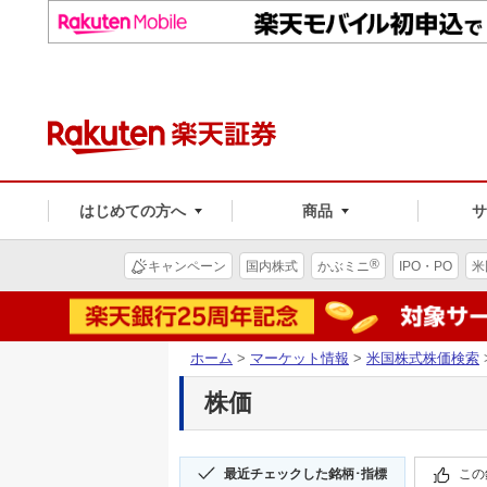
はじめての方へ
商品
®
キャンペーン
国内株式
かぶミニ
IPO・PO
米
ホーム
>
マーケット情報
>
米国株式株価検索
株価
最近チェックした銘柄･指標
この