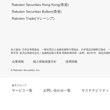
Rakuten Securities Hong Kong(香港)
Rakuten Securities Bullion(香港)
Rakuten Trade(マレーシア)
加入協会
日本証券業協会
、
一般社団法人金融先物取引業協会
、
日本商品先物取引協会
、
商号等
楽天証券株式会社／金融商品取引業者 関東財務局長（金商）第195号、商品先物
企業情報
個人情報保護方針
採用情報
© Rakuten Securities, Inc.
楽天グループ
サービス一覧
お問い合わせ一覧
サステナビリティ