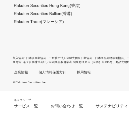
Rakuten Securities Hong Kong(香港)
Rakuten Securities Bullion(香港)
Rakuten Trade(マレーシア)
加入協会
日本証券業協会
、
一般社団法人金融先物取引業協会
、
日本商品先物取引協会
、
商号等
楽天証券株式会社／金融商品取引業者 関東財務局長（金商）第195号、商品先物
企業情報
個人情報保護方針
採用情報
© Rakuten Securities, Inc.
楽天グループ
サービス一覧
お問い合わせ一覧
サステナビリティ