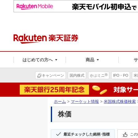
はじめての方へ
商品
®
キャンペーン
国内株式
かぶミニ
IPO・PO
米
ホーム
>
マーケット情報
>
米国株式株価検索
株価
最近チェックした銘柄･指標
この