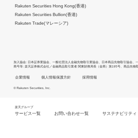
Rakuten Securities Hong Kong(香港)
Rakuten Securities Bullion(香港)
Rakuten Trade(マレーシア)
加入協会
日本証券業協会
、
一般社団法人金融先物取引業協会
、
日本商品先物取引協会
、
商号等
楽天証券株式会社／金融商品取引業者 関東財務局長（金商）第195号、商品先物
企業情報
個人情報保護方針
採用情報
© Rakuten Securities, Inc.
楽天グループ
サービス一覧
お問い合わせ一覧
サステナビリティ