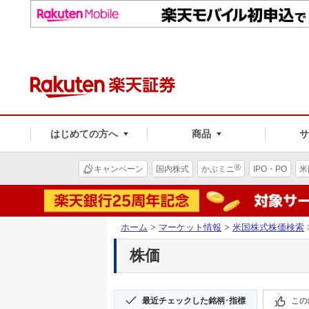
はじめての方へ
商品
®
キャンペーン
国内株式
かぶミニ
IPO・PO
米
ホーム
>
マーケット情報
>
米国株式株価検索
株価
最近チェックした銘柄･指標
この