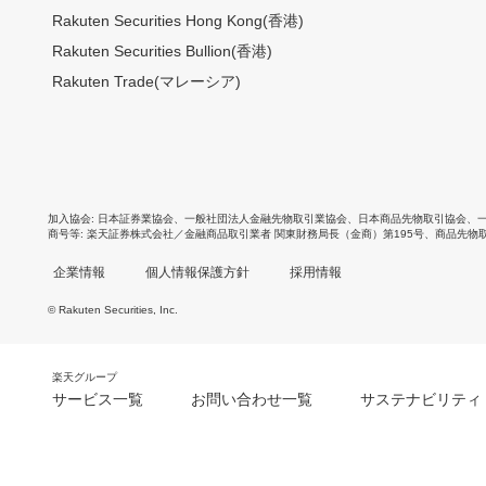
Rakuten Securities Hong Kong(香港)
Rakuten Securities Bullion(香港)
Rakuten Trade(マレーシア)
加入協会
日本証券業協会
、
一般社団法人金融先物取引業協会
、
日本商品先物取引協会
、
商号等
楽天証券株式会社／金融商品取引業者 関東財務局長（金商）第195号、商品先物
企業情報
個人情報保護方針
採用情報
© Rakuten Securities, Inc.
楽天グループ
サービス一覧
お問い合わせ一覧
サステナビリティ