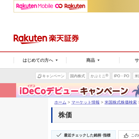
はじめての方へ
商品
®
キャンペーン
国内株式
かぶミニ
IPO・PO
米
ホーム
>
マーケット情報
>
米国株式株価検索
株価
最近チェックした銘柄･指標
この