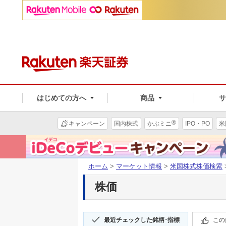
はじめての方へ
商品
®
キャンペーン
国内株式
かぶミニ
IPO・PO
米
ホーム
>
マーケット情報
>
米国株式株価検索
株価
最近チェックした銘柄･指標
この