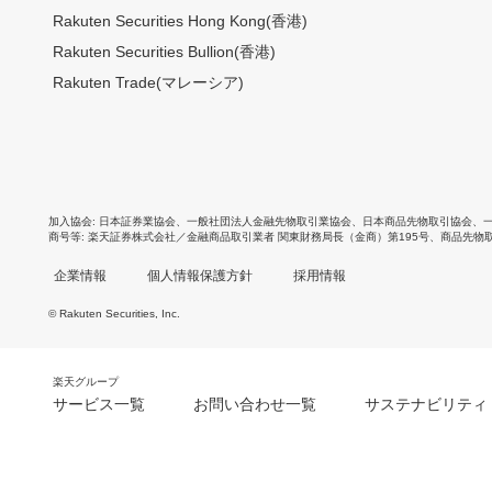
Rakuten Securities Hong Kong(香港)
Rakuten Securities Bullion(香港)
Rakuten Trade(マレーシア)
加入協会
日本証券業協会
、
一般社団法人金融先物取引業協会
、
日本商品先物取引協会
、
商号等
楽天証券株式会社／金融商品取引業者 関東財務局長（金商）第195号、商品先物
企業情報
個人情報保護方針
採用情報
© Rakuten Securities, Inc.
楽天グループ
サービス一覧
お問い合わせ一覧
サステナビリティ