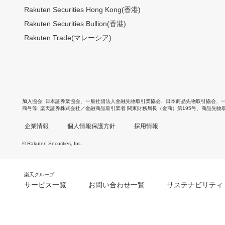
Rakuten Securities Hong Kong(香港)
Rakuten Securities Bullion(香港)
Rakuten Trade(マレーシア)
加入協会
日本証券業協会
、
一般社団法人金融先物取引業協会
、
日本商品先物取引協会
、
商号等
楽天証券株式会社／金融商品取引業者 関東財務局長（金商）第195号、商品先物
企業情報
個人情報保護方針
採用情報
© Rakuten Securities, Inc.
楽天グループ
サービス一覧
お問い合わせ一覧
サステナビリティ