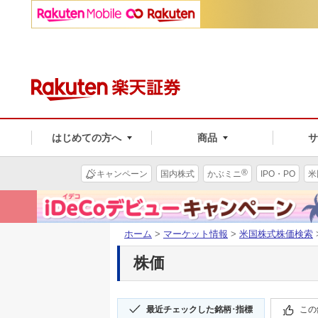
はじめての方へ
商品
®
キャンペーン
国内株式
かぶミニ
IPO・PO
米
ホーム
>
マーケット情報
>
米国株式株価検索
株価
最近チェックした銘柄･指標
この