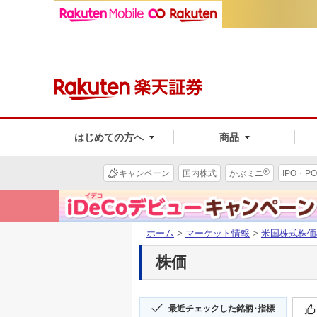
はじめての方へ
商品
®
キャンペーン
国内株式
かぶミニ
IPO・PO
ホーム
>
マーケット情報
>
米国株式株価
株価
最近チェックした銘柄･指標