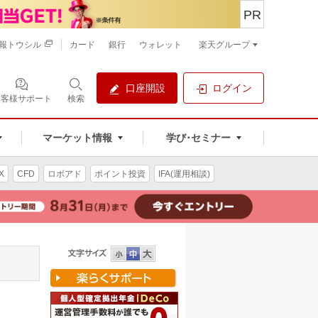
PR
報トウシル
カード
銀行
ウォレット
楽天グループ
口座開設
ログイン
お客様サポート
検索
マーケット情報
学び･セミナー
X
CFD
ロボアド
ポイント投資
IFA(運用相談)