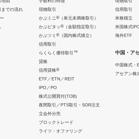
る理由
手数料の特徴
現物取引
引までの流れ
現物取引
信用取引
®
ー
かぶミニ
（単元未満株取引）
米株積立
®
ん
かぶピタッ
（金額指定取引）
米国株式IP
®
かぶツミ
（国内株式積立）
海外ETF
信用取引
™
中国・ア
らくらく優待取引
貸株
中国株式・E
®
信用貸株
アセアン株式
ETF／ETN／REIT
IPO／PO
株式公開買付(TOB)
夜間取引／PTS取引・SOR注文
立会外分売
ブロックトレード
ライツ・オファリング