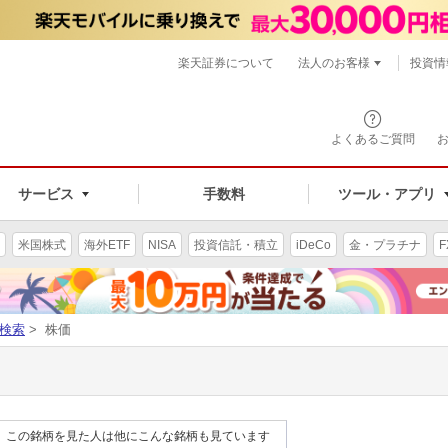
楽天証券について
法人のお客様
投資情
よくあるご質問
サービス
手数料
ツール・アプリ
米国株式
海外ETF
NISA
投資信託・積立
iDeCo
金・プラチナ
F
検索
> 株価
この銘柄を見た人は他にこんな銘柄も見ています