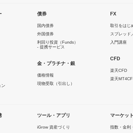
ー
債券
FX
国内債券
取引をはじ
外国債券
スプレッド
利回り投資（Funds）
入門講座
- 提携サービス
CFD
金・プラチナ・銀
）
楽天CFD
価格情報
楽天MT4CF
現物受取（引出し）
ョン
携
ツール・アプリ
マーケッ
iGrow 資産づくり
指数・金利