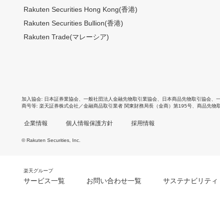
Rakuten Securities Hong Kong(香港)
Rakuten Securities Bullion(香港)
Rakuten Trade(マレーシア)
加入協会
日本証券業協会
、
一般社団法人金融先物取引業協会
、
日本商品先物取引協会
、
商号等
楽天証券株式会社／金融商品取引業者 関東財務局長（金商）第195号、商品先物
企業情報
個人情報保護方針
採用情報
© Rakuten Securities, Inc.
楽天グループ
サービス一覧
お問い合わせ一覧
サステナビリティ