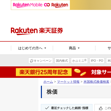
はじめての方へ
商品
®
キャンペーン
国内株式
かぶミニ
IPO・PO
米
ホーム
>
マーケット情報
>
米国株式株価検索
株価
最近チェックした銘柄･指標
この