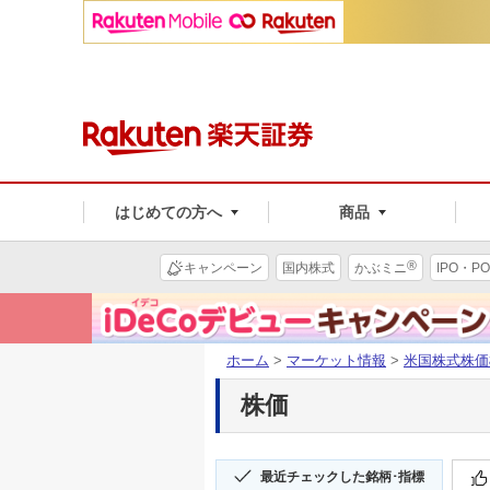
はじめての方へ
商品
®
キャンペーン
国内株式
かぶミニ
IPO・PO
ホーム
>
マーケット情報
>
米国株式株価
株価
最近チェックした銘柄･指標