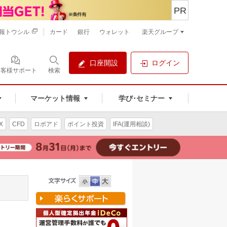
PR
報トウシル
カード
銀行
ウォレット
楽天グループ
口座開設
ログイン
お客様サポート
検索
マーケット情報
学び･セミナー
X
CFD
ロボアド
ポイント投資
IFA(運用相談)