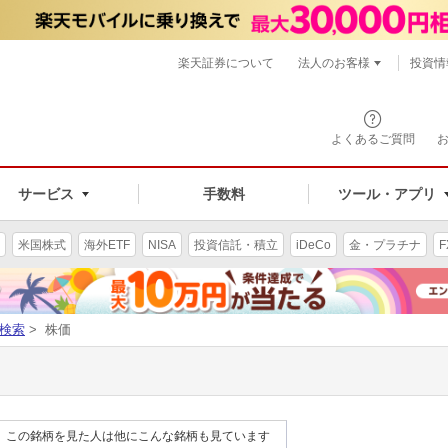
楽天証券について
法人のお客様
投資情
よくあるご質問
サービス
手数料
ツール・アプリ
米国株式
海外ETF
NISA
投資信託・積立
iDeCo
金・プラチナ
F
検索
> 株価
この銘柄を見た人は他にこんな銘柄も見ています