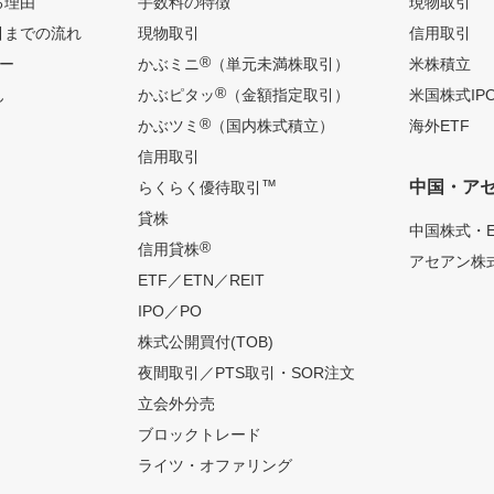
る理由
手数料の特徴
現物取引
引までの流れ
現物取引
信用取引
®
ー
かぶミニ
（単元未満株取引）
米株積立
®
ん
かぶピタッ
（金額指定取引）
米国株式IP
®
かぶツミ
（国内株式積立）
海外ETF
信用取引
™
中国・ア
らくらく優待取引
貸株
中国株式・E
®
信用貸株
アセアン株式
ETF／ETN／REIT
IPO／PO
株式公開買付(TOB)
夜間取引／PTS取引・SOR注文
立会外分売
ブロックトレード
ライツ・オファリング