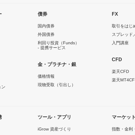
ー
債券
FX
国内債券
取引をはじ
外国債券
スプレッド
利回り投資（Funds）
入門講座
- 提携サービス
CFD
金・プラチナ・銀
）
楽天CFD
価格情報
楽天MT4CF
現物受取（引出し）
ョン
携
ツール・アプリ
マーケッ
iGrow 資産づくり
指数・金利