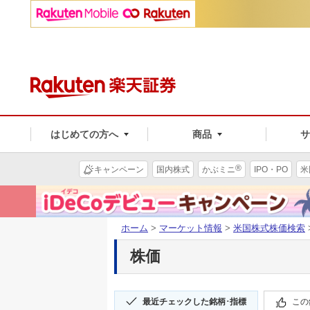
はじめての方へ
商品
®
キャンペーン
国内株式
かぶミニ
IPO・PO
米
ホーム
>
マーケット情報
>
米国株式株価検索
株価
最近チェックした銘柄･指標
この