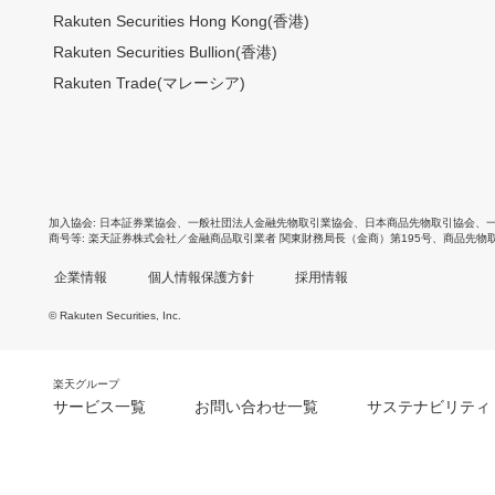
Rakuten Securities Hong Kong(香港)
Rakuten Securities Bullion(香港)
Rakuten Trade(マレーシア)
加入協会
日本証券業協会
、
一般社団法人金融先物取引業協会
、
日本商品先物取引協会
、
商号等
楽天証券株式会社／金融商品取引業者 関東財務局長（金商）第195号、商品先物
企業情報
個人情報保護方針
採用情報
© Rakuten Securities, Inc.
楽天グループ
サービス一覧
お問い合わせ一覧
サステナビリティ