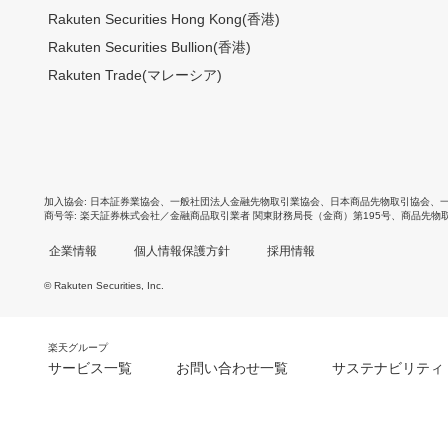
Rakuten Securities Hong Kong(香港)
Rakuten Securities Bullion(香港)
Rakuten Trade(マレーシア)
加入協会
日本証券業協会
、
一般社団法人金融先物取引業協会
、
日本商品先物取引協会
、
商号等
楽天証券株式会社／金融商品取引業者 関東財務局長（金商）第195号、商品先物
企業情報
個人情報保護方針
採用情報
© Rakuten Securities, Inc.
楽天グループ
サービス一覧
お問い合わせ一覧
サステナビリティ