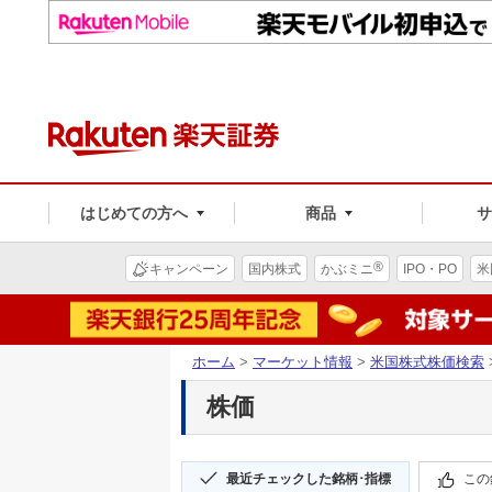
はじめての方へ
商品
®
キャンペーン
国内株式
かぶミニ
IPO・PO
米
ホーム
>
マーケット情報
>
米国株式株価検索
株価
最近チェックした銘柄･指標
この