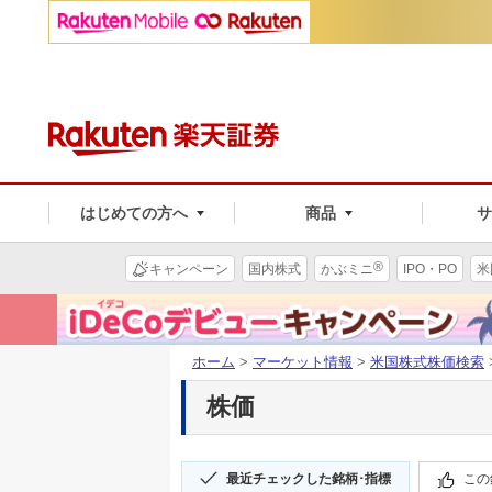
はじめての方へ
商品
®
キャンペーン
国内株式
かぶミニ
IPO・PO
米
ホーム
>
マーケット情報
>
米国株式株価検索
株価
最近チェックした銘柄･指標
この