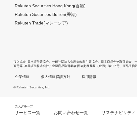
Rakuten Securities Hong Kong(香港)
Rakuten Securities Bullion(香港)
Rakuten Trade(マレーシア)
加入協会
日本証券業協会
、
一般社団法人金融先物取引業協会
、
日本商品先物取引協会
、
商号等
楽天証券株式会社／金融商品取引業者 関東財務局長（金商）第195号、商品先物
企業情報
個人情報保護方針
採用情報
© Rakuten Securities, Inc.
楽天グループ
サービス一覧
お問い合わせ一覧
サステナビリティ