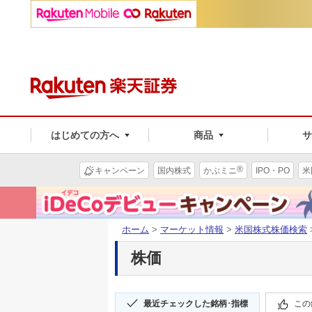
はじめての方へ
商品
®
キャンペーン
国内株式
かぶミニ
IPO・PO
米
ホーム
>
マーケット情報
>
米国株式株価検索
株価
最近チェックした銘柄･指標
この