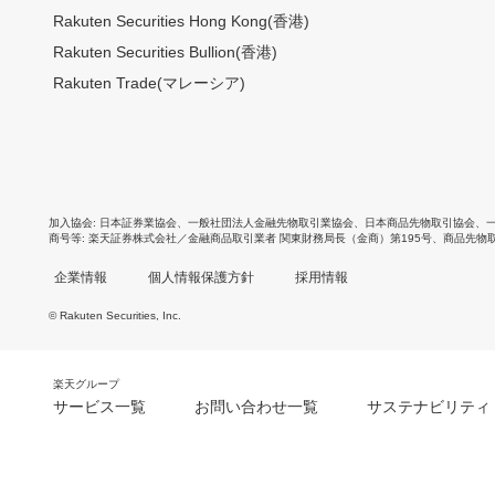
Rakuten Securities Hong Kong(香港)
Rakuten Securities Bullion(香港)
Rakuten Trade(マレーシア)
加入協会
日本証券業協会
、
一般社団法人金融先物取引業協会
、
日本商品先物取引協会
、
商号等
楽天証券株式会社／金融商品取引業者 関東財務局長（金商）第195号、商品先物
企業情報
個人情報保護方針
採用情報
© Rakuten Securities, Inc.
楽天グループ
サービス一覧
お問い合わせ一覧
サステナビリティ