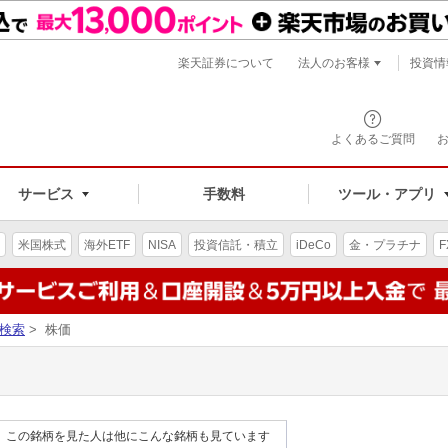
楽天証券について
法人のお客様
投資情
よくあるご質問
サービス
手数料
ツール・アプリ
米国株式
海外ETF
NISA
投資信託・積立
iDeCo
金・プラチナ
F
検索
> 株価
この銘柄を見た人は他にこんな銘柄も見ています