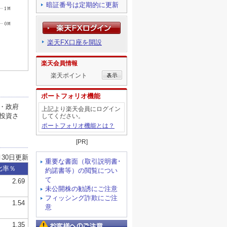
暗証番号は定期的に更新
楽天FX口座を開設
楽天会員情報
楽天ポイント
ポートフォリオ機能
上記より楽天会員にログイン
してください。
ポートフォリオ機能とは？
[PR]
重要な書面（取引説明書･
約諾書等）の閲覧につい
て
未公開株の勧誘にご注意
フィッシング詐欺にご注
意
お客様へのご注意