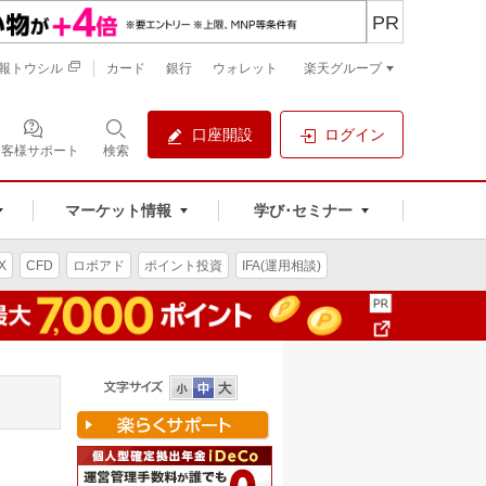
PR
報トウシル
カード
銀行
ウォレット
楽天グループ
口座開設
ログイン
お客様サポート
検索
マーケット情報
学び･セミナー
X
CFD
ロボアド
ポイント投資
IFA(運用相談)