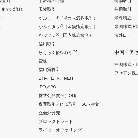
る理由
手数料の特徴
現物取引
引までの流れ
現物取引
信用取引
®
ー
かぶミニ
（単元未満株取引）
米株積立
®
ん
かぶピタッ
（金額指定取引）
米国株式IP
®
かぶツミ
（国内株式積立）
海外ETF
信用取引
™
中国・ア
らくらく優待取引
貸株
中国株式・E
®
信用貸株
アセアン株式
ETF／ETN／REIT
IPO／PO
株式公開買付(TOB)
夜間取引／PTS取引・SOR注文
立会外分売
ブロックトレード
ライツ・オファリング