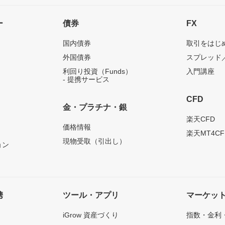
ー
債券
FX
国内債券
取引をはじ
外国債券
スプレッド
利回り投資（Funds）
入門講座
- 提携サービス
CFD
金・プラチナ・銀
）
楽天CFD
価格情報
楽天MT4CF
現物受取（引出し）
ョン
携
ツール・アプリ
マーケッ
iGrow 資産づくり
指数・金利