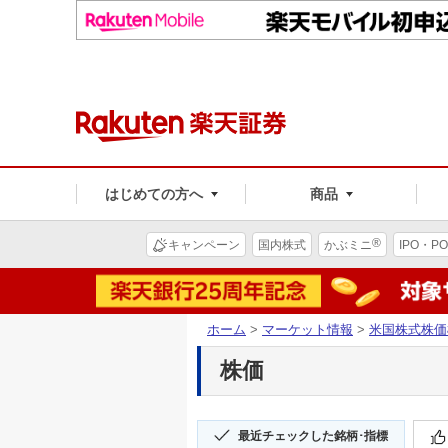
はじめての方へ
商品
®
キャンペーン
国内株式
かぶミニ
IPO・PO
ホーム
>
マーケット情報
>
米国株式株価
株価
最近チェックした銘柄･指標