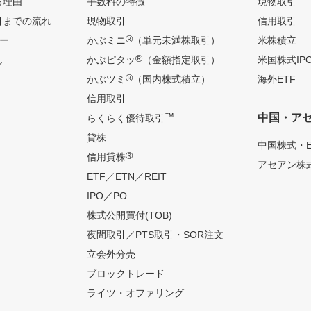
る理由
手数料の特徴
現物取引
引までの流れ
現物取引
信用取引
®
ー
かぶミニ
（単元未満株取引）
米株積立
®
ん
かぶピタッ
（金額指定取引）
米国株式IP
®
かぶツミ
（国内株式積立）
海外ETF
信用取引
™
中国・ア
らくらく優待取引
貸株
中国株式・E
®
信用貸株
アセアン株式
ETF／ETN／REIT
IPO／PO
株式公開買付(TOB)
夜間取引／PTS取引・SOR注文
立会外分売
ブロックトレード
ライツ・オファリング