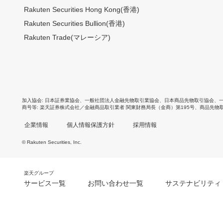
Rakuten Securities Hong Kong(香港)
Rakuten Securities Bullion(香港)
Rakuten Trade(マレーシア)
加入協会
日本証券業協会
、
一般社団法人金融先物取引業協会
、
日本商品先物取引協会
、
商号等
楽天証券株式会社／金融商品取引業者 関東財務局長（金商）第195号、商品先物
企業情報
個人情報保護方針
採用情報
© Rakuten Securities, Inc.
楽天グループ
サービス一覧
お問い合わせ一覧
サステナビリティ