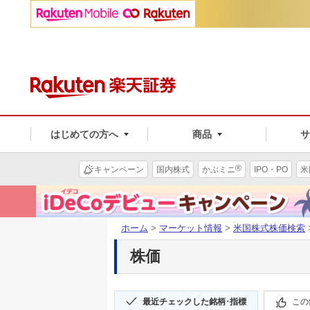
はじめての方へ
商品
®
キャンペーン
国内株式
かぶミニ
IPO・PO
米
ホーム
>
マーケット情報
>
米国株式株価検索
株価
最近チェックした銘柄･指標
この