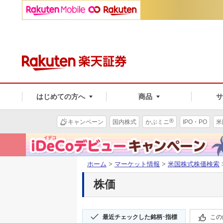
はじめての方へ
商品
®
キャンペーン
国内株式
かぶミニ
IPO・PO
米
ホーム
>
マーケット情報
>
米国株式株価検索
株価
最近チェックした銘柄･指標
この