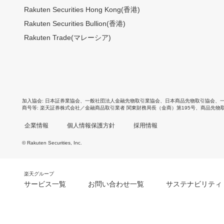
Rakuten Securities Hong Kong(香港)
Rakuten Securities Bullion(香港)
Rakuten Trade(マレーシア)
加入協会
日本証券業協会
、
一般社団法人金融先物取引業協会
、
日本商品先物取引協会
、
商号等
楽天証券株式会社／金融商品取引業者 関東財務局長（金商）第195号、商品先物
企業情報
個人情報保護方針
採用情報
© Rakuten Securities, Inc.
楽天グループ
サービス一覧
お問い合わせ一覧
サステナビリティ