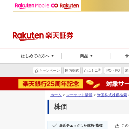
はじめての方へ
商品
®
キャンペーン
国内株式
かぶミニ
IPO・PO
米
ホーム
>
マーケット情報
>
米国株式株価検索
株価
最近チェックした銘柄･指標
この