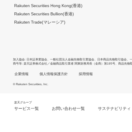
Rakuten Securities Hong Kong(香港)
Rakuten Securities Bullion(香港)
Rakuten Trade(マレーシア)
加入協会
日本証券業協会
、
一般社団法人金融先物取引業協会
、
日本商品先物取引協会
、
商号等
楽天証券株式会社／金融商品取引業者 関東財務局長（金商）第195号、商品先物
企業情報
個人情報保護方針
採用情報
© Rakuten Securities, Inc.
楽天グループ
サービス一覧
お問い合わせ一覧
サステナビリティ