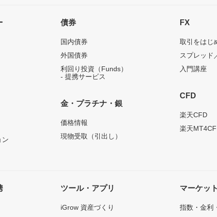
ー
債券
FX
国内債券
取引をはじ
外国債券
スプレッド
利回り投資（Funds）
入門講座
- 提携サービス
CFD
金・プラチナ・銀
）
楽天CFD
価格情報
楽天MT4CF
現物受取（引出し）
ョン
携
ツール・アプリ
マーケッ
iGrow 資産づくり
指数・金利