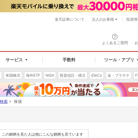
楽天証券について
法人のお客様
投資情
よくあるご質問
サービス
手数料
ツール・アプリ
米国株式
海外ETF
NISA
投資信託・積立
iDeCo
金・プラチナ
F
検索
> 株価
この銘柄を見た人は他にこんな銘柄も見ています