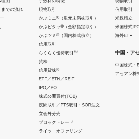
る理由
手数料の特徴
現物取引
引までの流れ
現物取引
信用取引
®
ー
かぶミニ
（単元未満株取引）
米株積立
®
ん
かぶピタッ
（金額指定取引）
米国株式IP
®
かぶツミ
（国内株式積立）
海外ETF
信用取引
™
中国・ア
らくらく優待取引
貸株
中国株式・E
®
信用貸株
アセアン株式
ETF／ETN／REIT
IPO／PO
株式公開買付(TOB)
夜間取引／PTS取引・SOR注文
立会外分売
ブロックトレード
ライツ・オファリング