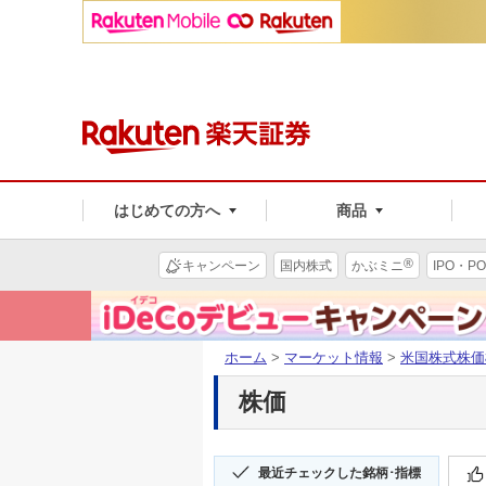
はじめての方へ
商品
®
キャンペーン
国内株式
かぶミニ
IPO・PO
ホーム
>
マーケット情報
>
米国株式株価
株価
最近チェックした銘柄･指標