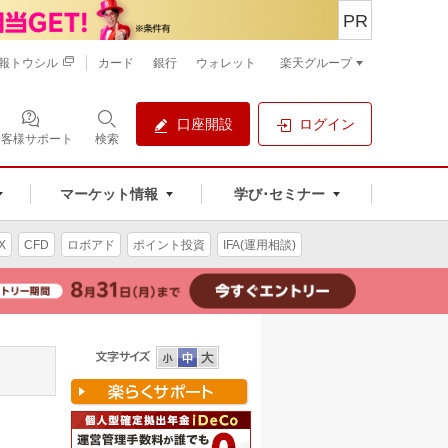
PR
報トウシル
カード
銀行
ウォレット
楽天グループ
口座開設
ログイン
お客様サポート
検索
マーケット情報
学び･セミナー
X
CFD
ロボアド
ポイント投資
IFA(運用相談)